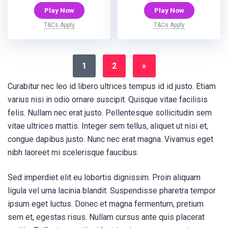
Play Now
Play Now
T&Cs Apply
T&Cs Apply
1
2
»
Curabitur nec leo id libero ultrices tempus id id justo. Etiam
varius nisi in odio ornare suscipit. Quisque vitae facilisis
felis. Nullam nec erat justo. Pellentesque sollicitudin sem
vitae ultrices mattis. Integer sem tellus, aliquet ut nisi et,
congue dapibus justo. Nunc nec erat magna. Vivamus eget
nibh laoreet mi scelerisque faucibus.
Sed imperdiet elit eu lobortis dignissim. Proin aliquam
ligula vel urna lacinia blandit. Suspendisse pharetra tempor
ipsum eget luctus. Donec et magna fermentum, pretium
sem et, egestas risus. Nullam cursus ante quis placerat