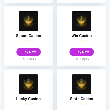
Space Casino
Win Casino
Play Now
Play Now
T&Cs Apply
T&Cs Apply
Lucky Casino
Slots Casino