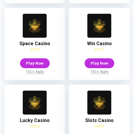
Space Casino
Win Casino
Play Now
Play Now
T&Cs Apply
T&Cs Apply
Lucky Casino
Slots Casino