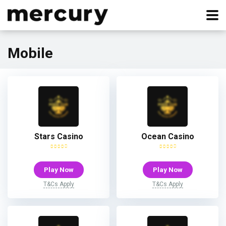
Mobile
Stars Casino
Ocean Casino
Play Now
Play Now
T&Cs Apply
T&Cs Apply