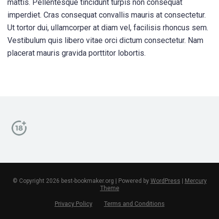
mattis. Pellentesque tincidunt turpis non consequat
imperdiet. Cras consequat convallis mauris at consectetur.
Ut tortor dui, ullamcorper at diam vel, facilisis rhoncus sem.
Vestibulum quis libero vitae orci dictum consectetur. Nam
placerat mauris gravida porttitor lobortis.
© Copyright 2026 best-bookmaker.org | Powered by
WordPress
|
Mercury
Theme
Privacy Policy
Terms and Conditions