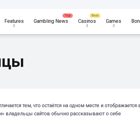
Features
Gambling News
Casinos
Games
Bon
ицы
тличается тем, что остаётся на одном месте и отображается
али» владельцы сайтов обычно рассказывают о себе