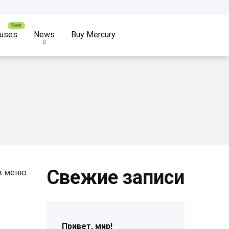
uses
News
Buy Mercury
Свежие записи
 в меню
Привет, мир!