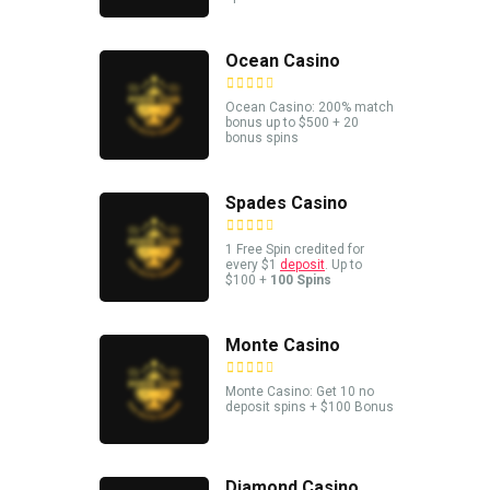
Ocean Casino
Ocean Casino: 200% match
bonus up to $500 + 20
bonus spins
Spades Casino
1 Free Spin credited for
every $1
deposit
. Up to
$100 +
100 Spins
Monte Casino
Monte Casino: Get 10 no
deposit spins + $100 Bonus
Diamond Casino