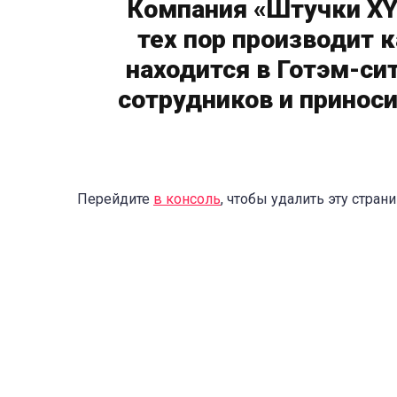
Компания «Штучки XYZ
тех пор производит 
находится в Готэм-си
сотрудников и принос
Перейдите
в консоль
, чтобы удалить эту стран